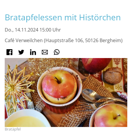
M
Bratapfelessen mit Histörchen
Do., 14.11.2024 15:00 Uhr
Café Verweilchen (Hauptstraße 106, 50126 Bergheim)
Facebook
Twitter
LinkedIn
E-mail
WhatsApp
Bratäpfel