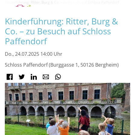
Kinderführung: Ritter, Burg & Co. – zu Besuch auf Schloss Paffendorf
M
Kinderführung: Ritter, Burg &
Co. – zu Besuch auf Schloss
Paffendorf
Do., 24.07.2025 14:00 Uhr
Schloss Paffendorf (Burggasse 1, 50126 Bergheim)
Facebook
Twitter
LinkedIn
E-mail
WhatsApp