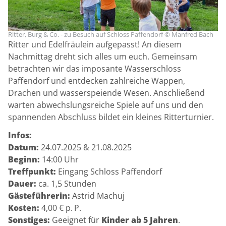
Ritter, Burg & Co. - zu Besuch auf Schloss Paffendorf © Manfred Bach
Ritter und Edelfräulein aufgepasst! An diesem
Nachmittag dreht sich alles um euch. Gemeinsam
betrachten wir das imposante Wasserschloss
Paffendorf und entdecken zahlreiche Wappen,
Drachen und wasserspeiende Wesen. Anschließend
warten abwechslungsreiche Spiele auf uns und den
spannenden Abschluss bildet ein kleines Ritterturnier.
Infos:
Datum:
24.07.2025 & 21.08.2025
Beginn:
14:00 Uhr
Treffpunkt:
Eingang Schloss Paffendorf
Dauer:
ca. 1,5 Stunden
Gästeführerin:
Astrid Machuj
Kosten:
4,00 € p. P.
Sonstiges:
Geeignet für
Kinder ab 5 Jahren
.