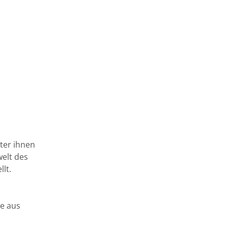
ter ihnen
elt des
lt.
me aus