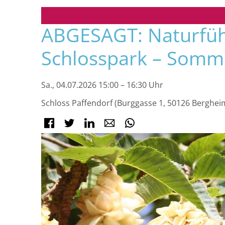
Navigation
ABGESAGT: Naturfüh
überspringen
Schlosspark – Somm
Sa., 04.07.2026 15:00 – 16:30 Uhr
Schloss Paffendorf (Burggasse 1, 50126 Berghei
Facebook
Twitter
LinkedIn
E-mail
WhatsApp