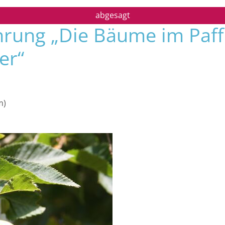
ERLEBEN
ENTDECKEN
rung „Die Bäume im Paff
er“
m)