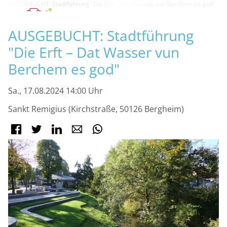
AUSGEBUCHT: Stadtführung "Die Erft – Dat Wasser vun Berchem es god"
M
AUSGEBUCHT: Stadtführung
"Die Erft – Dat Wasser vun
Berchem es god"
Sa., 17.08.2024 14:00 Uhr
Sankt Remigius (Kirchstraße, 50126 Bergheim)
Facebook
Twitter
LinkedIn
E-mail
WhatsApp