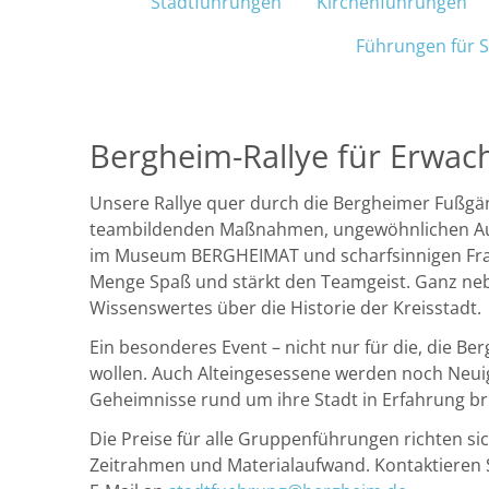
Navigation überspringen
Stadtführungen
Kirchenführungen
Führungen für S
Navigation
überspringen
Bergheim-Rallye für Erwac
Unsere Rallye quer durch die Bergheimer Fußgä
teambildenden Maßnahmen, ungewöhnlichen Au
im Museum BERGHEIMAT und scharfsinnigen Frag
Menge Spaß und stärkt den Teamgeist. Ganz nebe
Wissenswertes über die Historie der Kreisstadt.
Ein besonderes Event – nicht nur für die, die B
wollen. Auch Alteingesessene werden noch Neui
Geheimnisse rund um ihre Stadt in Erfahrung br
Die Preise für alle Gruppenführungen richten si
Zeitrahmen und Materialaufwand. Kontaktieren S