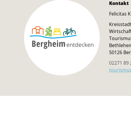
Kontakt
Felicitas K
Kreisstad
Wirtschaf
Tourismu
Bethlehem
50126 Be
02271 89 
tourismu