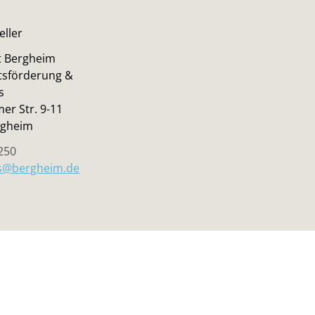
eller
t Bergheim
tsförderung &
s
er Str. 9-11
rgheim
250
s@bergheim.de