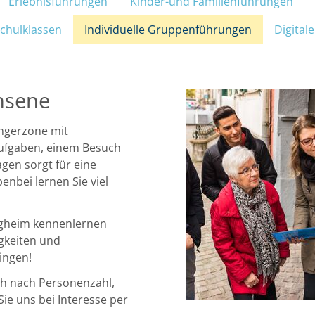
Erlebnisführungen
Kinder-und Familienführungen
chulklassen
Individuelle Gruppenführungen
Digital
ERLEBEN
ENTDECKEN
hsene
ngerzone mit
fgaben, einem Besuch
en sorgt für eine
nbei lernen Sie viel
ergheim kennenlernen
gkeiten und
ingen!
ch nach Personenzahl,
ie uns bei Interesse per