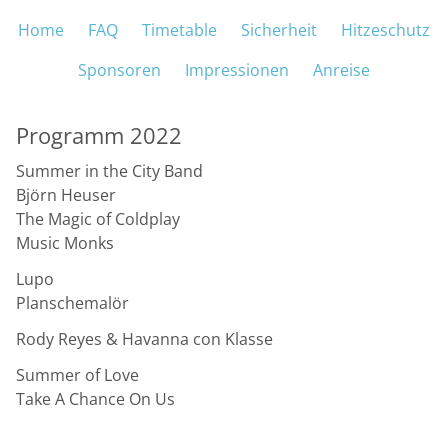
Navigation überspringen
Home
FAQ
Timetable
Sicherheit
Hitzeschutz
M
Sponsoren
Impressionen
Anreise
Programm 2022
Summer in the City Band
Björn Heuser
The Magic of Coldplay
Music Monks
Lupo
Planschemalör
Rody Reyes & Havanna con Klasse
Summer of Love
Take A Chance On Us