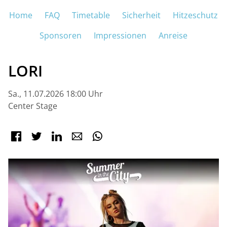
Navigation überspringen
Home
FAQ
Timetable
Sicherheit
Hitzeschutz
M
Sponsoren
Impressionen
Anreise
LORI
Sa., 11.07.2026 18:00 Uhr
Center Stage
Facebook
Twitter
LinkedIn
E-mail
WhatsApp