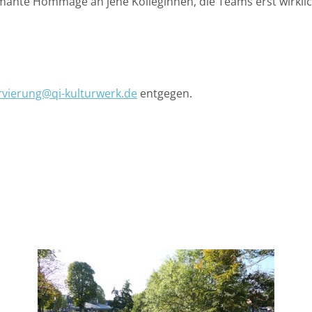
mante Hommage an jene Kolleginnen, die Teams erst wirklic
rvierung@qi-kulturwerk.de
entgegen.