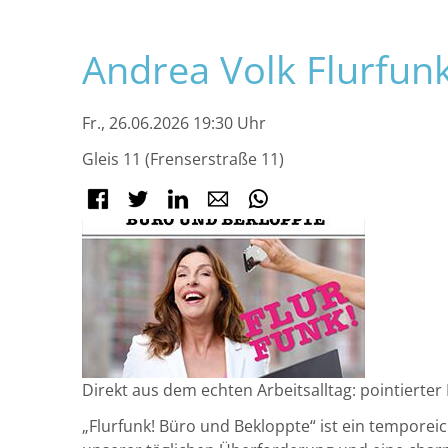
Navigation
Andrea Volk Flurfun
überspringen
Fr., 26.06.2026 19:30 Uhr
Gleis 11 (Frenserstraße 11)
Facebook
Twitter
LinkedIn
E-mail
WhatsApp
Direkt aus dem echten Arbeitsalltag: pointierte
„Flurfunk! Büro und Bekloppte“ ist ein tempore