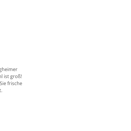
rgheimer
 ist groß!
ie frische
t.