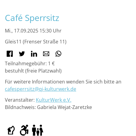
M
Café Sperrsitz
Mi., 17.09.2025 15:30 Uhr
Gleis11 (Frenser Straße 11)
Facebook
Twitter
LinkedIn
E-mail
WhatsApp
Teilnahmegebühr: 1 €
bestuhlt (freie Platzwahl)
Für weitere Informationen wenden Sie sich bitte an
cafesperrsitz@qi-kulturwerk.de
Veranstalter:
KulturWerk e.V.
Bildnachweis: Gabriela Wejat-Zaretzke