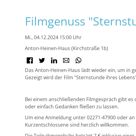
Navigation
Filmgenuss "Sternst
überspringen
Mi., 04.12.2024 15:00 Uhr
Anton-Heinen-Haus (Kirchstraße 1b)
Facebook
Twitter
LinkedIn
E-mail
WhatsApp
Das Anton-Heinen-Haus lädt wieder ein, um in g
Gezeigt wird der Film "Sternstunde ihres Lebens"
Bei einem anschließenden Filmgespräch gibt es 
oder einfach Gedanken fließen zu lassen.
Um eine Anmeldung unter 02271-47900 oder an
Kurzentschlossene sind herzlich willkommen.
Die Teilnahmegebühr beträgt 7 € inklusive eines 