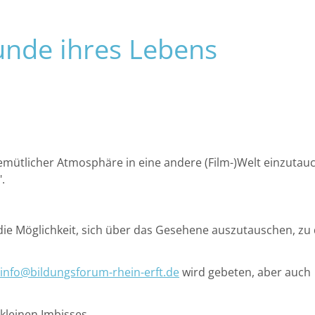
ERLEBEN
ENTDECKEN
unde ihres Lebens
emütlicher Atmosphäre in eine andere (Film-)Welt einzutau
.
die Möglichkeit, sich über das Gesehene auszutauschen, zu 
info@bildungsforum-rhein-erft.de
wird gebeten, aber auch
kleinen Imbisses.