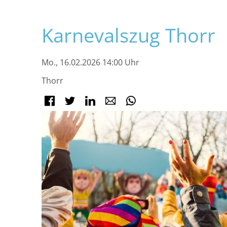
Navigation
Karnevalszug Thorr
überspringen
Mo., 16.02.2026 14:00 Uhr
Thorr
Facebook
Twitter
LinkedIn
E-mail
WhatsApp