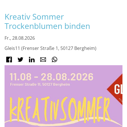
M
Kreativ Sommer
Trockenblumen binden
Fr., 28.08.2026
Gleis11 (Frenser Straße 1, 50127 Bergheim)
Facebook
Twitter
LinkedIn
E-mail
WhatsApp