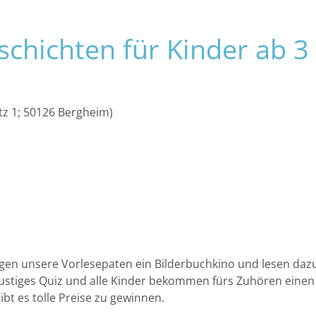
ERLEBEN
ENTDECKEN
chichten für Kinder ab 3
tz 1; 50126 Bergheim)
gen unsere Vorlesepaten ein Bilderbuchkino und lesen daz
 lustiges Quiz und alle Kinder bekommen fürs Zuhören eine
ibt es tolle Preise zu gewinnen.