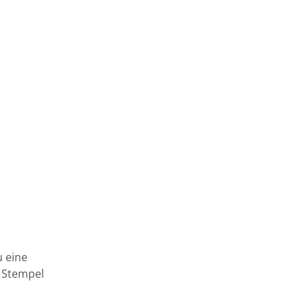
GESTALTEN
u eine
n Stempel