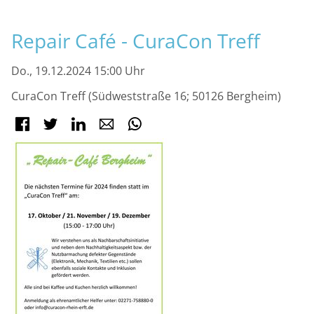
M
Repair Café - CuraCon Treff
Do., 19.12.2024 15:00 Uhr
CuraCon Treff (Südweststraße 16; 50126 Bergheim)
Facebook
Twitter
LinkedIn
E-mail
WhatsApp