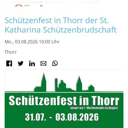
Schützenfest in Thorr der St. Katharina Schützenbrudschaft
M
Schützenfest in Thorr der St.
Katharina Schützenbrudschaft
Mo., 03.08.2026 10:00 Uhr
Thorr
Facebook
Twitter
LinkedIn
E-mail
WhatsApp