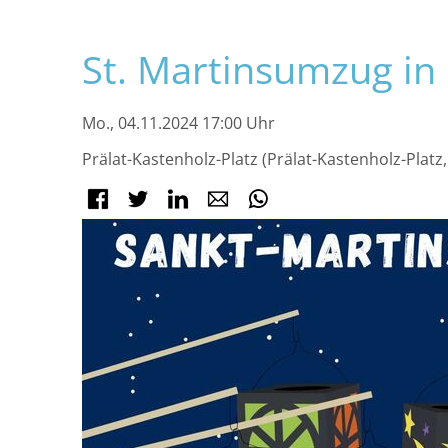
Navigation
St. Martinsumzug in
überspringen
Mo., 04.11.2024 17:00 Uhr
Prälat-Kastenholz-Platz (Prälat-Kastenholz-Plat
Facebook
Twitter
LinkedIn
E-mail
WhatsApp