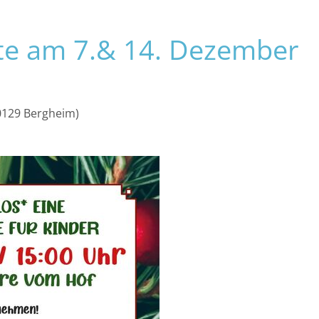
ERLEBEN
ENTDECKEN
te am 7.& 14. Dezember
0129 Bergheim)