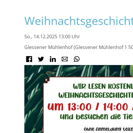
Navigation
Weihnachtsgeschich
überspringen
So., 14.12.2025 13:00 Uhr
Glessener Mühlenhof (Glessener Mühlenhof 1 5
Facebook
Twitter
LinkedIn
E-mail
WhatsApp