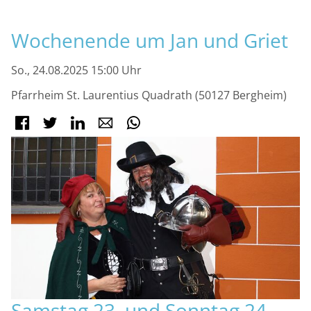
M
Wochenende um Jan und Griet
So., 24.08.2025 15:00 Uhr
Pfarrheim St. Laurentius Quadrath (50127 Bergheim)
Facebook
Twitter
LinkedIn
E-mail
WhatsApp
Samstag 23. und Sonntag 24.