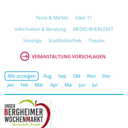
M
Navigation überspringen
Feste & Märkte
Gleis 11
Information & Beratung
MEDIO.RHEIN.ERFT
Sonstige
Stadtbibliothek
Theater
VERANSTALTUNG VORSCHLAGEN
Alle anzeigen
Aug
Sep
Okt
Nov
Dez
Jan
Feb
Mär
Apr
Mai
Jun
Jul