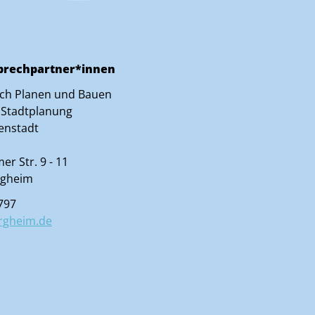
prechpartner*innen
ich Planen und Bauen
 Stadtplanung
enstadt
r Str. 9 - 11
rgheim
797
rgheim.de