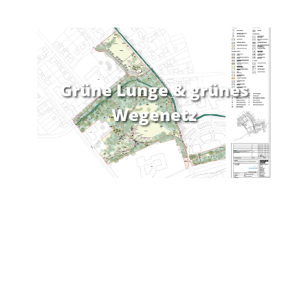
Grüne Lunge & grünes
Wegenetz