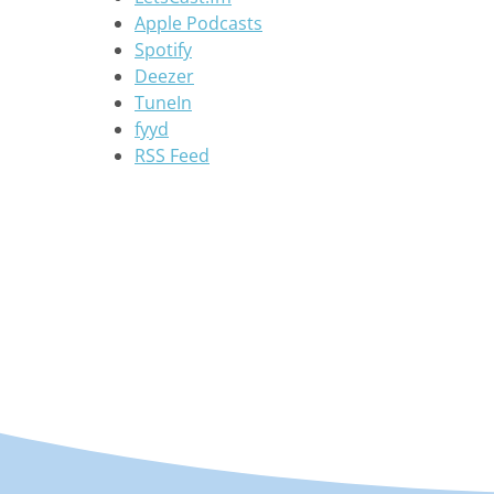
Apple Podcasts
Spotify
Deezer
TuneIn
fyyd
RSS Feed