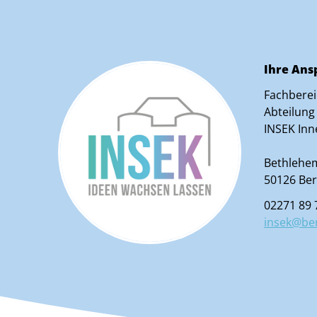
Ihre Ans
Fachbere
Abteilung
INSEK Inn
Bethleheme
50126 Be
02271 89 
insek@be