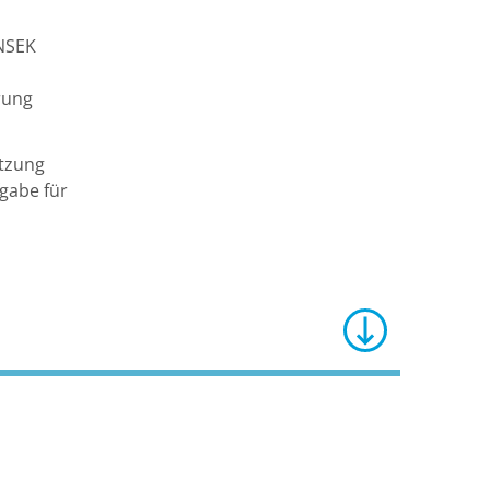
INSEK
GESTALTEN
rung
etzung
gabe für